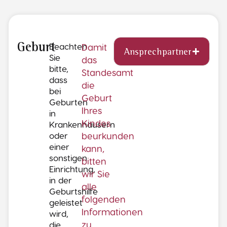
Beachten
Damit
Geburt
Ansprechpartner
Sie
das
bitte,
Standesamt
dass
die
bei
Geburt
Geburten
Ihres
in
Kindes
Krankenhäusern
oder
beurkunden
einer
kann,
sonstigen
bitten
Einrichtung,
wir Sie
in der
alle
Geburtshilfe
folgenden
geleistet
Informationen
wird,
zu
die