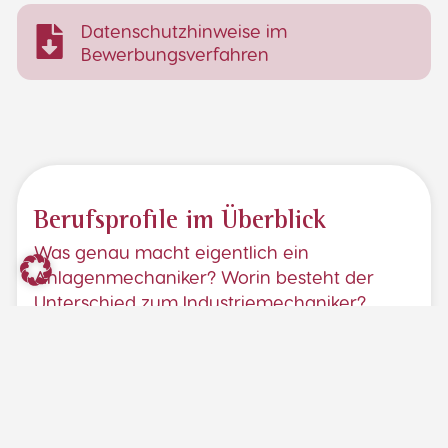
Datenschutzhinweise im
Bewerbungsverfahren
Berufsprofile im Überblick
Was genau macht eigentlich ein
Anlagenmechaniker? Worin besteht der
Unterschied zum Industriemechaniker?
Arbeitet ein Schreiner ausschließlich mit
dem Material Holz und wie sieht der
Arbeitsalltag eines CNC-Schreiners aus?
Online findest du Antworten auf diese Fragen
und ausführliche Berufsprofile zu verschiedenen
Ausbildungberufen. Informiere dich vor dem