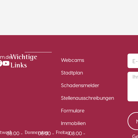
im.de
Wichtige
Webcams
Links
Stadtplan
Schadensmelder
Stellenausschreibungen
Formulare
Immobilien
08:00 -
08:00 -
08:00 -
ttwoch
Donnerstag
Freitag
Ge