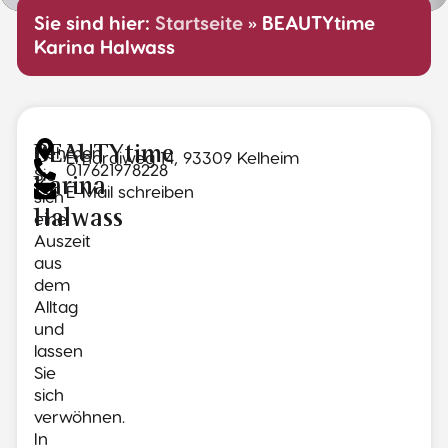
Sie sind hier:
Startseite
»
BEAUTYtime
Karina Halwass
Nehmen
BEAUTYtime
Erhardiweg 14, 93309 Kelheim
017621978228
Sie
Karina
E-Mail schreiben
sich
Halwass
eine
Auszeit
aus
dem
Alltag
und
lassen
Sie
sich
verwöhnen.
In