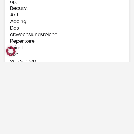
up,
Beauty,
Anti-
Ageing:
Das
abwechslungsreiche
Repertoire
reicht
von
wirksamen
und
effektiven
Gesichtsbehandlungen
über
apparative
Kosmetik
(Microneedling)
und
Wimpernverlängerung
bis
hin