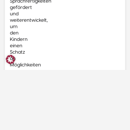
Sprachfertigkeiten
gefördert
und
weiterentwickelt,
um
den
Kindern
einen
Schatz
an
Möglichkeiten
zu
geben,
sich
auszudrücken,
Bedürfnisse
zu
äußern
und
Konflikte
lösen