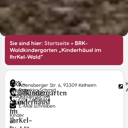
Sie sind hier:
Startseite
»
BRK-
Waldkindergarten „Kinderhäusl im
IhrKel-Wald“
In
BRK-
Abensberger Str. 6, 93309 Kelheim
unserem
Rebekka Schmid
Waldkindergarten
09441 502813
Waldkindergarten
0151 74308468
„Kinderhäusl
finden
E-Mail schreiben
25
im
Kinder
IhrKel-
ab
2