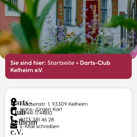
Sie sind hier:
Startseite
»
Darts-Club
Kelheim e.V.
Darts-
Klausenstr. 1, 93309 Kelheim
Hans-Jürgen Karl
Club
09441 1744810
0173 381 46 28
Kelheim
E-Mail schreiben
e.V.