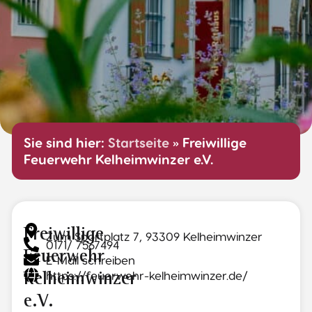
Sie sind hier:
Startseite
»
Freiwillige
Feuerwehr Kelheimwinzer e.V.
Freiwillige
Zum Sportplatz 7, 93309 Kelheimwinzer
0171/ 7567494
Feuerwehr
E-Mail schreiben
https://feuerwehr-kelheimwinzer.de/
Kelheimwinzer
e.V.