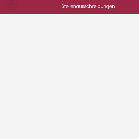
Stellenausschreibungen
Formulare
Immobilien
Nachricht senden
Öffnungszeiten
Montag
Dienstag
Mittwoch
Donnerstag
Freitag
08:00 -
08:00 -
08:00 -
08:00 -
08:00 -