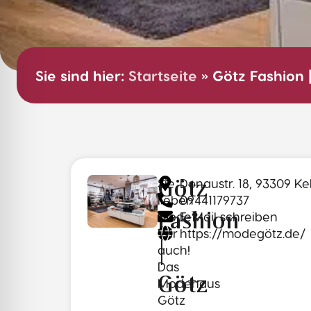
Sie sind hier:
Startseite
»
Götz Fashion 
Sie
Donaustr. 18, 93309 K
Götz
lieben
09441179737
Mode?
E-Mail schreiben
Fashion
Wir
https://modegötz.de/
|
auch!
Das
Götz
Modehaus
Götz