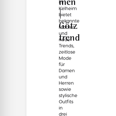
men
in
Kelheim
|
bietet
bekannte
Götz
Marken
und
trend
neue
Trends,
zeitlose
Mode
für
Damen
und
Herren
sowie
stylische
Outfits
in
drei