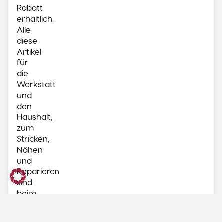
Rabatt
erhältlich.
Alle
diese
Artikel
für
die
Werkstatt
und
den
Haushalt,
zum
Stricken,
Nähen
und
Reparieren
sind
beim
Ihrlersteiner
Restpostenverkauf