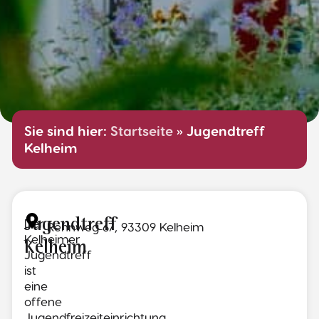
Sie sind hier:
Startseite
»
Jugendtreff
Kelheim
Der
Jugendtreff
Rennweg 67, 93309 Kelheim
Kelheimer
Kelheim
Jugendtreff
ist
eine
offene
Jugendfreizeiteinrichtung