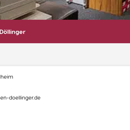
öllinger
elheim
n-doellinger.de