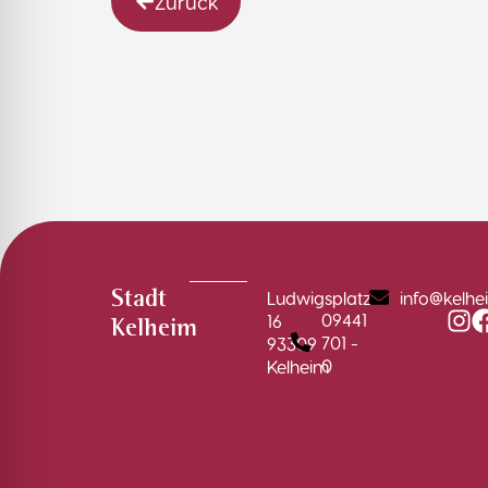
Zurück
Ludwigsplatz
info@kelhe
Stadt
09441
16
Kelheim
701 -
93309
0
Kelheim