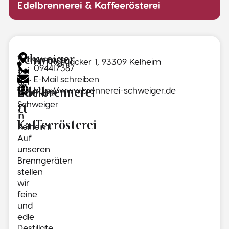
Edelbrennerei & Kaffeerösterei
Willkommen
Schweiger
Am Kastlacker 1, 93309 Kelheim
094417387
bei
|
E-Mail schreiben
der
http://www.brennerei-schweiger.de
Edelbrennerei
Brennerei
Schweiger
&
in
Kaffeerösterei
Kelheim!
Auf
unseren
Brenngeräten
stellen
wir
feine
und
edle
Destillate