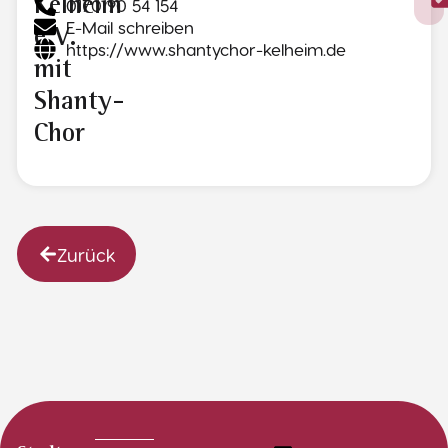
Kelheim
0170 90 54 154
E-Mail schreiben
e.V.
https://www.shantychor-kelheim.de
mit
Shanty-
Chor
Zurück