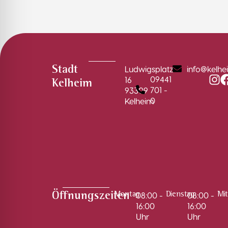
Ludwigsplatz
info@kelhe
Stadt
09441
16
Kelheim
701 -
93309
0
Kelheim
08:00 -
08:00 -
Öffnungszeiten
Montag
Dienstag
Mi
16:00
16:00
Uhr
Uhr