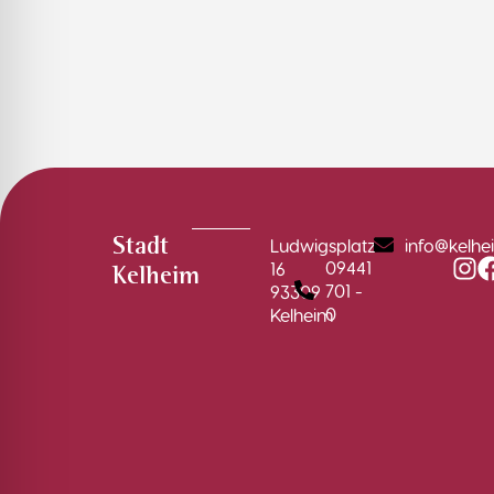
Ludwigsplatz
info@kelhe
Stadt
09441
16
Kelheim
701 -
93309
0
Kelheim