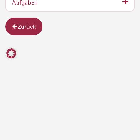
Aufgaben
Zurück
Ludwigsplatz
info@kelheim.de
Stadt
09441
16
Kelheim
701 - 0
93309
Kelheim
Wichtige
Webcams
Links
Stadtplan