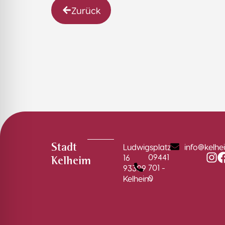
Zurück
Ludwigsplatz
info@kelhe
Stadt
09441
16
Kelheim
701 -
93309
0
Kelheim