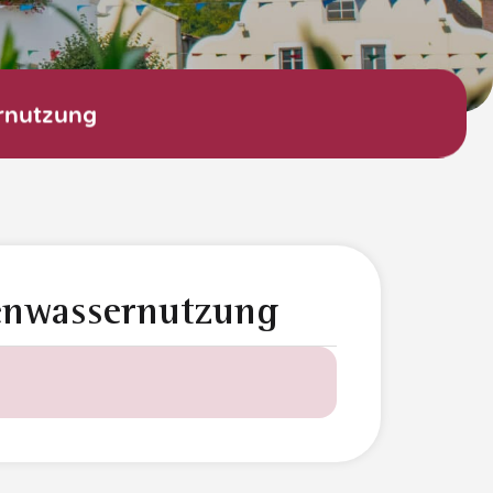
rnutzung
enwassernutzung