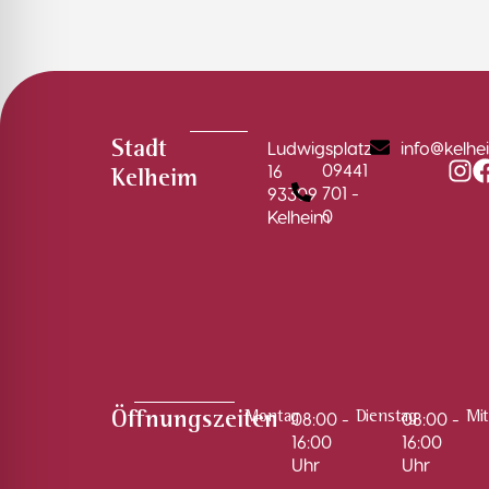
Ludwigsplatz
info@kelhe
Stadt
09441
16
Kelheim
701 -
93309
0
Kelheim
08:00 -
08:00 -
Öffnungszeiten
Montag
Dienstag
Mi
16:00
16:00
Uhr
Uhr