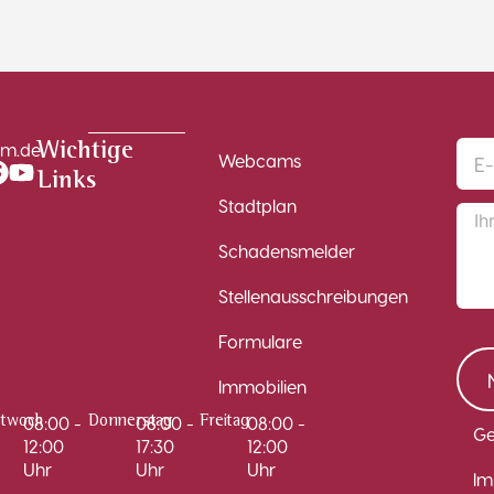
im.de
Wichtige
Webcams
Links
Stadtplan
Schadensmelder
Stellenausschreibungen
Formulare
Immobilien
08:00 -
08:00 -
08:00 -
ttwoch
Donnerstag
Freitag
Ge
12:00
17:30
12:00
Uhr
Uhr
Uhr
Im